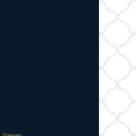
l
,
Zoenen