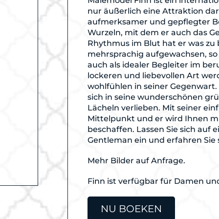
Malemodel Finn ist ein internatio
nur äußerlich eine Attraktion da
aufmerksamer und gepflegter Beg
Wurzeln, mit dem er auch das Ge
Rhythmus im Blut hat er was zu bi
mehrsprachig aufgewachsen, so e
auch als idealer Begleiter im ber
lockeren und liebevollen Art werd
wohlfühlen in seiner Gegenwart.
sich in seine wunderschönen gr
Lächeln verlieben. Mit seiner einf
Mittelpunkt und er wird Ihnen m
beschaffen. Lassen Sie sich auf 
Gentleman ein und erfahren Sie 
Mehr Bilder auf Anfrage.
Finn ist verfügbar für Damen un
NU BOEKEN