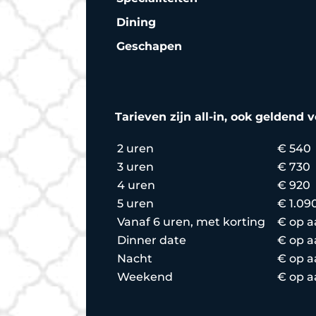
Dining
Geschapen
Tarieven zijn all-in, ook geldend v
2 uren
€ 540
3 uren
€ 730
4 uren
€ 920
5 uren
€ 1.09
Vanaf 6 uren, met korting
€ op a
Dinner date
€ op a
Nacht
€ op a
Weekend
€ op a