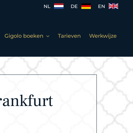
NL
DE
EN
Gigolo boeken
Tarieven
Werkwijze
rankfurt