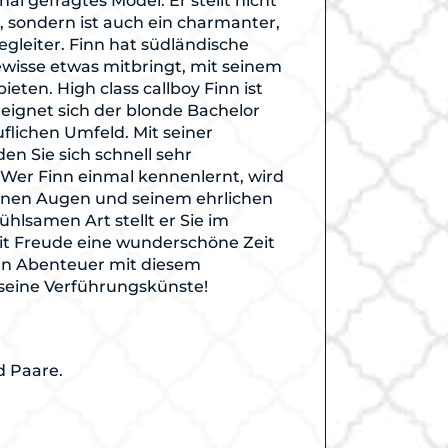
nal gefragtes Model. Er stellt nicht
r, sondern ist auch ein charmanter,
leiter. Finn hat südländische
wisse etwas mitbringt, mit seinem
eten. High class callboy Finn ist
ignet sich der blonde Bachelor
uflichen Umfeld. Mit seiner
en Sie sich schnell sehr
 Wer Finn einmal kennenlernt, wird
ünen Augen und seinem ehrlichen
ühlsamen Art stellt er Sie im
it Freude eine wunderschöne Zeit
ein Abenteuer mit diesem
seine Verführungskünste!
d Paare.