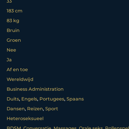
33
183 cm
83 kg
Bruin
Groen
Nee
Ja
Af en toe
Wereldwijd
Business Administration
Duits
,
Engels
,
Portugees
,
Spaans
Dansen
,
Reizen
,
Sport
Heteroseksueel
BDSM
,
Conversatie
,
Massages
,
Orale seks
,
Rollenspe