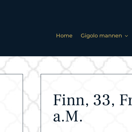
Home
Gigolo mannen
Finn, 33, F
a.M.