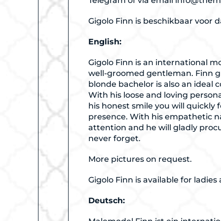
Telegram of via email
info@the
Gigolo Finn is beschikbaar voor 
English:
Gigolo Finn is an international 
well-groomed gentleman. Finn gr
blonde bachelor is also an ideal 
With his loose and loving persona
his honest smile you will quickly 
presence. With his empathetic na
attention and he will gladly proc
never forget.
More pictures on request.
Gigolo Finn is available for ladies
Deutsch: