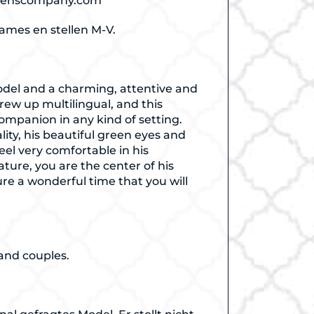
menscompany.com
dames en stellen M-V.
model and a charming, attentive and
ew up multilingual, and this
companion in any kind of setting.
lity, his beautiful green eyes and
feel very comfortable in his
ture, you are the center of his
ure a wonderful time that you will
 and couples.