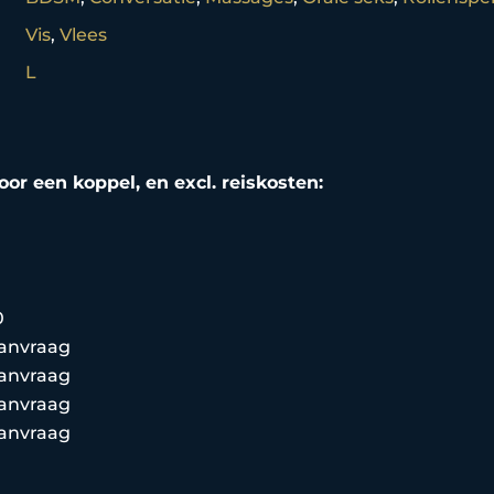
Vis
,
Vlees
L
oor een koppel, en excl. reiskosten:
0
anvraag
anvraag
anvraag
anvraag