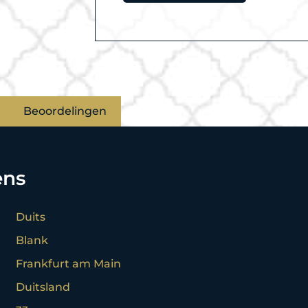
Beoordelingen
ens
Duits
Blank
Frankfurt am Main
Duitsland