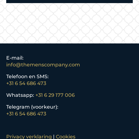
E-mail:
info@themenscompany.com
Telefoon en SMS:
+31 6 54 686 473
Whatsapp:
+31 6 29 177 006
Telegram (voorkeur):
+31 6 54 686 473
Privacy verklaring
|
Cookies