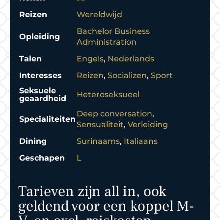
Reizen
Wereldwijd
Bachelor Business
Opleiding
Administration
Talen
Engels
,
Nederlands
Interesses
Reizen
,
Socializen
,
Sport
Seksuele
Heteroseksueel
geaardheid
Deep conversation
,
Specialiteiten
Sensualiteit
,
Verleiding
Dining
Surinaams
,
Italiaans
Geschapen
L
Tarieven zijn all in, ook
geldend voor een koppel M-