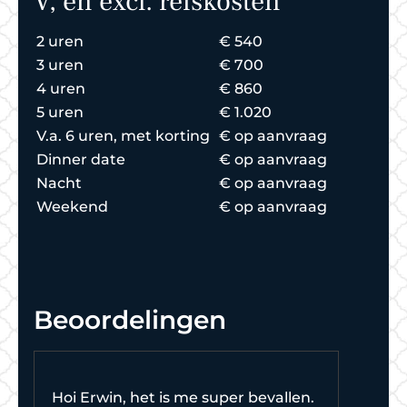
V, en excl. reiskosten
2 uren
€ 540
3 uren
€ 700
4 uren
€ 860
5 uren
€ 1.020
V.a. 6 uren, met korting
€ op aanvraag
Dinner date
€ op aanvraag
Nacht
€ op aanvraag
Weekend
€ op aanvraag
Beoordelingen
Hoi Erwin, het is me super bevallen.